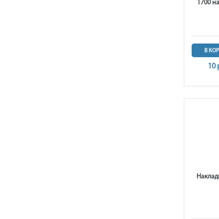
1700 н
В КО
10 
Наклад