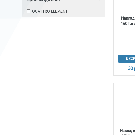
Производитель
QUATTRO ELEMENTI
Наклад
160 Tur
В КО
30 
Накладк