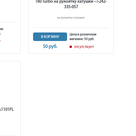
160 Turbo на рукоятку катушки -->242-
335-057
на рукоятку катушки
ом
.
Цена в розничном
В КОРЗИНУ
магазине: 50 руб.
т
50 руб.
отсутствует
A1101FL