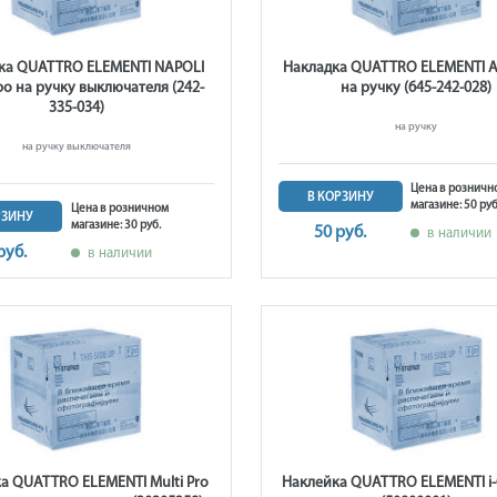
ка QUATTRO ELEMENTI NAPOLI
Накладка QUATTRO ELEMENTI A
bo на ручку выключателя (242-
на ручку (645-242-028)
335-034)
на ручку
на ручку выключателя
Цена в розничн
В КОРЗИНУ
магазине: 50 руб
Цена в розничном
РЗИНУ
магазине: 30 руб.
50 руб.
в наличии
руб.
в наличии
а QUATTRO ELEMENTI Multi Pro
Наклейка QUATTRO ELEMENTI i