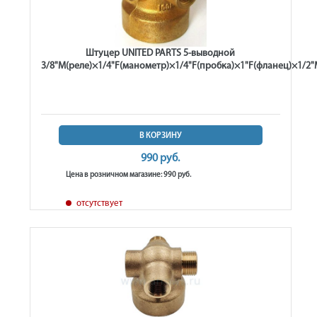
Штуцер UNITED PARTS 5-выводной
3/8"M(реле)×1/4"F(манометр)×1/4"F(пробка)×1"F(фланец)×1/2"
В КОРЗИНУ
990 руб.
Цена в розничном магазине: 990 руб.
отсутствует