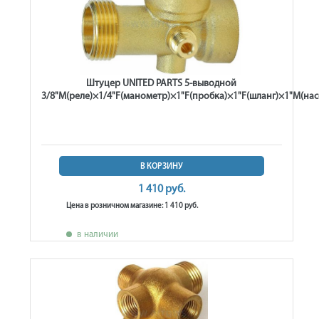
Штуцер UNITED PARTS 5-выводной
3/8"M(реле)×1/4"F(манометр)×1"F(пробка)×1"F(шланг)×1"M(нас
В КОРЗИНУ
1 410 руб.
Цена в розничном магазине: 1 410 руб.
в наличии