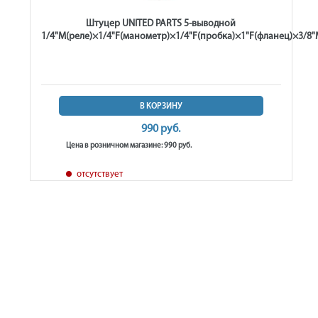
Штуцер UNITED PARTS 5-выводной
1/4"M(реле)×1/4"F(манометр)×1/4"F(пробка)×1"F(фланец)×3/8"
В КОРЗИНУ
990 руб.
Цена в розничном магазине: 990 руб.
отсутствует