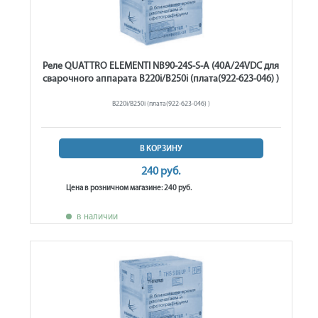
Реле QUATTRO ELEMENTI NB90-24S-S-A (40A/24VDC для
сварочного аппарата B220i/B250i (плата(922-623-046) )
B220i/B250i (плата(922-623-046) )
В КОРЗИНУ
240 руб.
Цена в розничном магазине: 240 руб.
в наличии