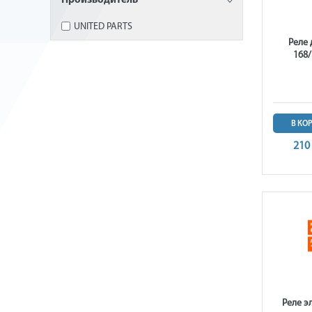
Производитель
UNITED PARTS
Реле 
168/
В КО
210
Реле э