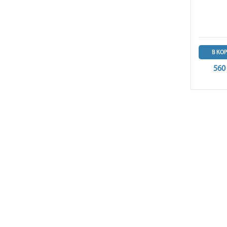
В КО
560