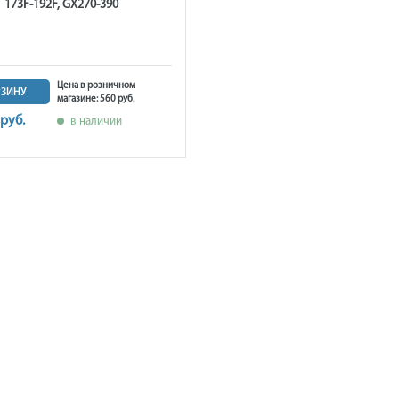
173F-192F, GX270-390
Цена в розничном
РЗИНУ
магазине: 560 руб.
 руб.
в наличии