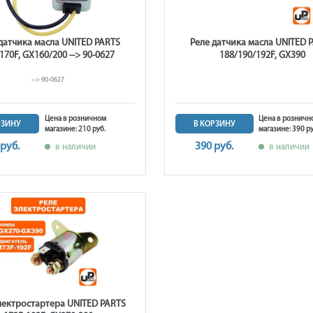
датчика масла UNITED PARTS
Реле датчика масла UNITED 
170F, GX160/200 --> 90-0627
188/190/192F, GX390
--> 90-0627
Цена в розничном
Цена в розничн
РЗИНУ
В КОРЗИНУ
магазине: 210 руб.
магазине: 390 ру
 руб.
390 руб.
в наличии
в наличии
лектростартера UNITED PARTS