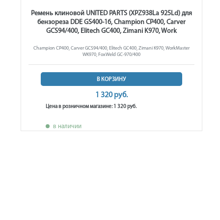
Ремень клиновой UNITED PARTS (XPZ938La 925Ld) для
бензореза DDE GS400-16, Champion CP400, Carver
GCS94/400, Elitech GC400, Zimani K970, Work
Champion CP400, Carver GCS94/400, Elitech GC400, Zimani K970, WorkMaster
WK970, FoxWeld GC-970/400
В КОРЗИНУ
1 320 руб.
Цена в розничном магазине: 1 320 руб.
в наличии