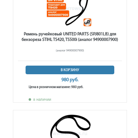
Ремень ручейковый UNITED PARTS (5PJ801LB) для
бензореза STIHL TS420, TS500i (аналог 94900007900)
(аналог 94900007900)
В КОРЗИНУ
980 руб.
Цена в розничном магазине: 980 руб.
в наличии