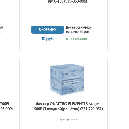
KM 0-150 (919-860-006)
ом
Цена в розничном
В КОРЗИНУ
.
магазине: 90 руб.
90 руб.
в наличии
700EL
Фильтр QUATTRO ELEMENTI Sewage
26-009)
1500F Ci входной(решётка) (771-770-051)
входной(решётка)