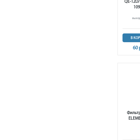
QE-12D/
109
выход
В КО
60 
Фильт
ELEME