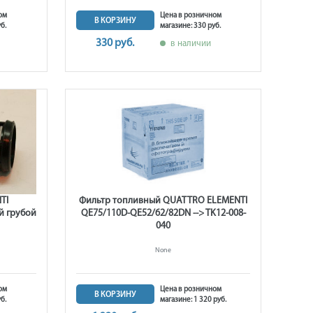
ом
Цена в розничном
В КОРЗИНУ
б.
магазине: 330 руб.
330 руб.
в наличии
TI
Фильтр топливный QUATTRO ELEMENTI
й грубой
QE75/110D-QE52/62/82DN --> TK12-008-
040
None
ом
Цена в розничном
В КОРЗИНУ
б.
магазине: 1 320 руб.