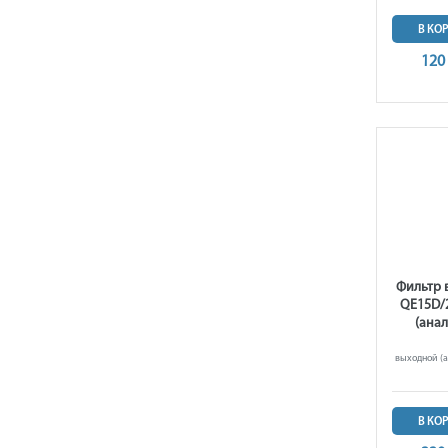
В КО
120
Фильтр 
QE15D/
(анал
выходной (а
В КО