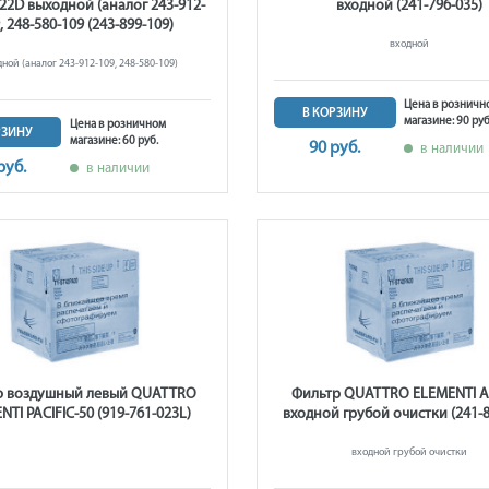
22D выходной (аналог 243-912-
входной (241-796-035)
, 248-580-109 (243-899-109)
входной
ной (аналог 243-912-109, 248-580-109)
Цена в розничн
В КОРЗИНУ
магазине: 90 руб
Цена в розничном
РЗИНУ
магазине: 60 руб.
90 руб.
в наличии
руб.
в наличии
р воздушный левый QUATTRO
Фильтр QUATTRO ELEMENTI A
NTI PACIFIC-50 (919-761-023L)
входной грубой очистки (241-8
входной грубой очистки