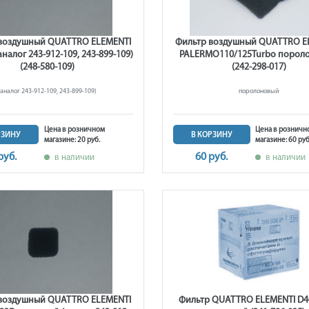
воздушный QUATTRO ELEMENTI
Фильтр воздушный QUATTRO E
аналог 243-912-109, 243-899-109)
PALERMO110/125Turbo порол
(248-580-109)
(242-298-017)
(аналог 243-912-109, 243-899-109)
поролоновый
Цена в розничном
Цена в розничн
РЗИНУ
В КОРЗИНУ
магазине: 20 руб.
магазине: 60 руб
руб.
60 руб.
в наличии
в наличии
воздушный QUATTRO ELEMENTI
Фильтр QUATTRO ELEMENTI D4