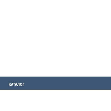
КАТАЛОГ
Аккумуляторная техника
Инструмент для нарезания резьбы
Оснастка для инструмента
Ручной инструмент