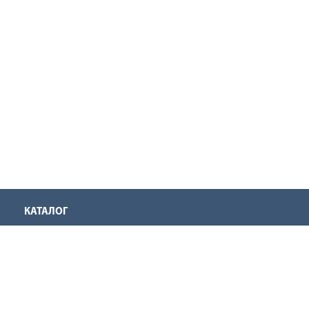
КАТАЛОГ
Аккумуляторная техника
Инструмент для нарезания резьбы
Оснастка для инструмента
Ручной инструмент
Садовая техника