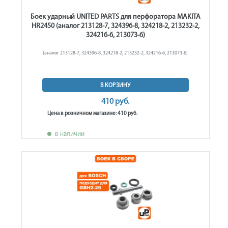
Боек ударный UNITED PARTS для перфоратора MAKITA
HR2450 (аналог 213128-7, 324396-8, 324218-2, 213232-2,
324216-6, 213073-6)
(аналог 213128-7, 324396-8, 324218-2, 213232-2, 324216-6, 213073-6)
В КОРЗИНУ
410 руб.
Цена в розничном магазине: 410 руб.
в наличии