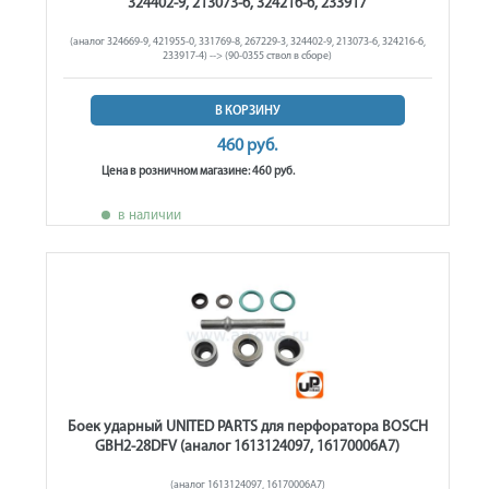
324402-9, 213073-6, 324216-6, 233917
(аналог 324669-9, 421955-0, 331769-8, 267229-3, 324402-9, 213073-6, 324216-6,
233917-4) --> (90-0355 ствол в сборе)
В КОРЗИНУ
460 руб.
Цена в розничном магазине: 460 руб.
в наличии
Боек ударный UNITED PARTS для перфоратора BOSCH
GBH2-28DFV (аналог 1613124097, 16170006A7)
(аналог 1613124097, 16170006A7)