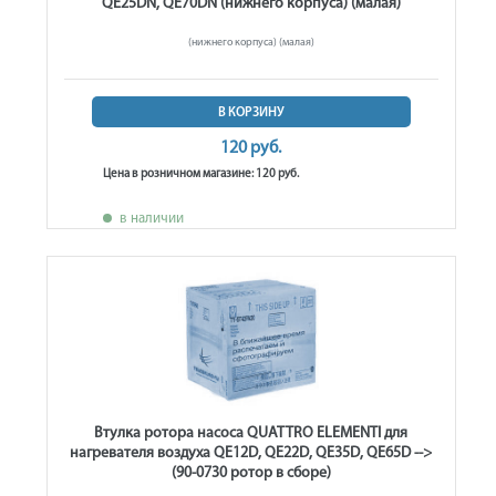
QE25DN, QE70DN (нижнего корпуса) (малая)
(нижнего корпуса) (малая)
В КОРЗИНУ
120 руб.
Цена в розничном магазине: 120 руб.
в наличии
Втулка ротора насоса QUATTRO ELEMENTI для
нагревателя воздуха QE12D, QE22D, QE35D, QE65D -->
(90-0730 ротор в сборе)