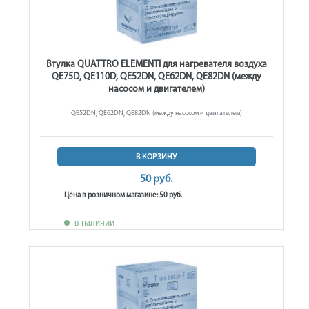
Втулка QUATTRO ELEMENTI для нагревателя воздуха
QE75D, QE110D, QE52DN, QE62DN, QE82DN (между
насосом и двигателем)
QE52DN, QE62DN, QE82DN (между насосом и двигателем)
В КОРЗИНУ
50 руб.
Цена в розничном магазине: 50 руб.
в наличии