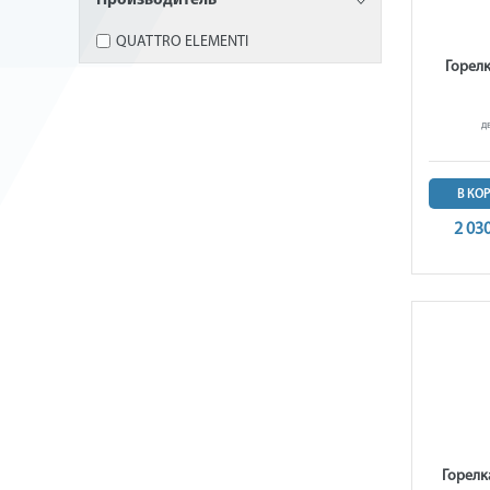
Производитель
QUATTRO ELEMENTI
Горел
д
В КО
2 03
Горелк