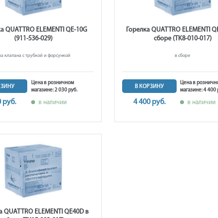
ка QUATTRO ELEMENTI QE-10G
Горелка QUATTRO ELEMENTI Q
(911-536-029)
сборе (TK8-010-017)
ва клапана с трубкой и форсункой
в сборе
Цена в розничном
Цена в розничн
РЗИНУ
В КОРЗИНУ
магазине: 2 030 руб.
магазине: 4 400 
0 руб.
4 400 руб.
в наличии
в наличии
а QUATTRO ELEMENTI QE40D в