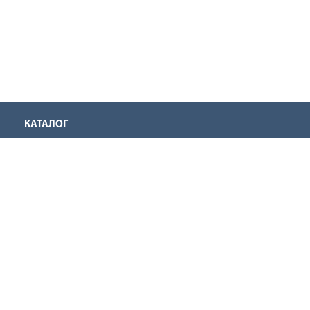
КАТАЛОГ
КОМПАНИЯ
О нас
Производители
Наши магазины
Запрос на дилерство
Обратная связь