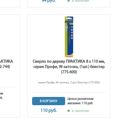
94 руб.
в наличии
РАКТИКА
Сверло по дереву ПРАКТИКА 8 х 110 мм,
2-744)
серия Профи, W-заточка, (1шт.) блистер
(775-600)
серия Профи, W-заточка, (1шт.) блистер (775-600)
ом
б.
Цена в розничном
В КОРЗИНУ
магазине: 110 руб.
110 руб.
в наличии