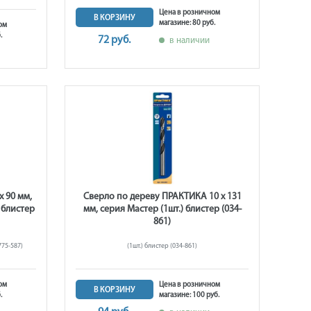
Цена в розничном
В КОРЗИНУ
магазине: 80 руб.
ом
.
72 руб.
в наличии
 90 мм,
Сверло по дереву ПРАКТИКА 10 х 131
 блистер
мм, серия Мастер (1шт.) блистер (034-
861)
775-587)
(1шт.) блистер (034-861)
ом
Цена в розничном
В КОРЗИНУ
.
магазине: 100 руб.