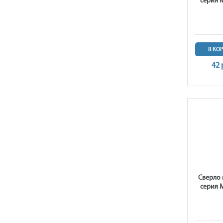
серия М
В КО
42 
Сверло 
серия М