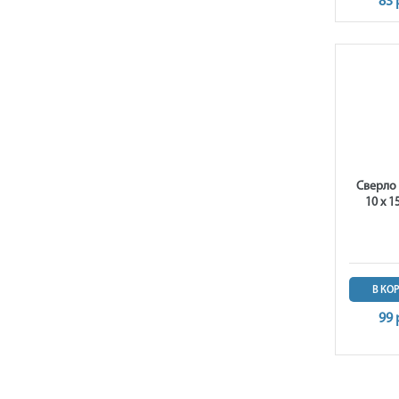
83 
Сверло
10 х 1
В КО
99 