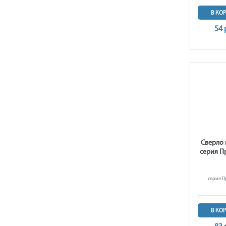
В КО
54 
Сверло 
серия Пр
серия Пр
В КО