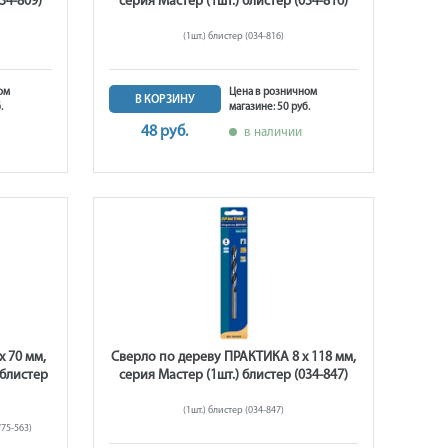
34-809)
серия Мастер (1шт.) блистер (034-816)
(1шт.) блистер (034-816)
ом
Цена в розничном
В КОРЗИНУ
.
магазине: 50 руб.
48 руб.
в наличии
 70 мм,
Сверло по дереву ПРАКТИКА 8 х 118 мм,
 блистер
серия Мастер (1шт.) блистер (034-847)
(1шт.) блистер (034-847)
775-563)