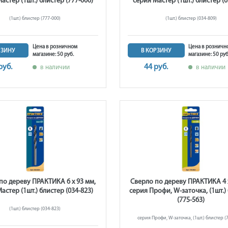
астер (1шт.) блистер (777-000)
серия Мастер (1шт.) блистер (0
(1шт.) блистер (777-000)
(1шт.) блистер (034-809)
Цена в розничном
Цена в розничн
РЗИНУ
В КОРЗИНУ
магазине: 50 руб.
магазине: 50 руб
руб.
44 руб.
в наличии
в наличии
по дереву ПРАКТИКА 6 х 93 мм,
Сверло по дереву ПРАКТИКА 4 х
астер (1шт.) блистер (034-823)
серия Профи, W-заточка, (1шт.)
(775-563)
(1шт.) блистер (034-823)
серия Профи, W-заточка, (1шт.) блистер (