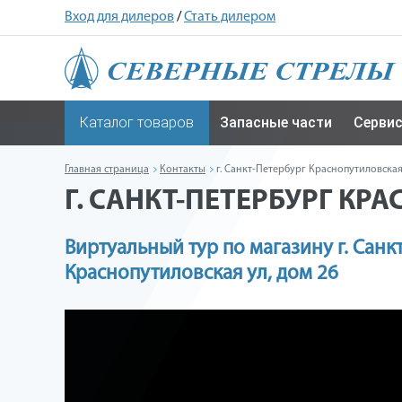
Вход для дилеров
/
Стать дилером
Каталог товаров
Запасные части
Серви
Главная страница
Контакты
г. Санкт-Петербург Краснопутиловская
Г. САНКТ-ПЕТЕРБУРГ КР
Виртуальный тур по магазину г. Санк
Краснопутиловская ул, дом 26