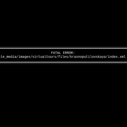
FATAL ERROR:
ite_media/images/virtualtours/files/krasnoputilovskaya/index.xml