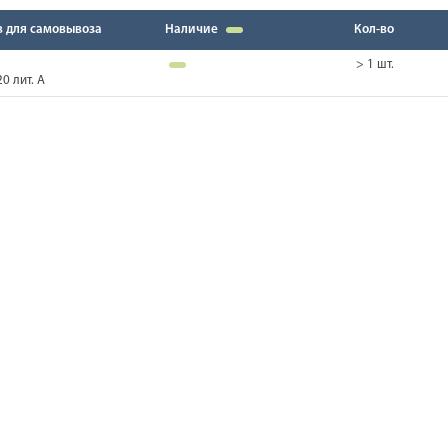
в для самовывоза
Наличие
Кол-во
> 1 шт.
0 лит. А