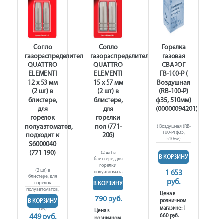
Сопло
Сопло
Горелка
газораспределительное
газораспределительное
газовая
QUATTRO
QUATTRO
СВАРОГ
ELEMENTI
ELEMENTI
ГВ-100-Р (
12 x 53 мм
15 х 57 мм
Воздушная
(2 шт) в
(2 шт) в
(RB-100-P)
блистере,
блистере,
ф35, 510мм)
для
для
(00000094201)
горелок
горелки
полуавтоматов,
пол (771-
( Воздушная (RB-
100-P) ф35,
подходит к
206)
510мм)
S6000040
(771-190)
(2 шт) в
В КОРЗИНУ
блистере, для
горелки
(2 шт) в
полуавтомата
1 653
блистере, для
руб.
горелок
В КОРЗИНУ
полуавтоматов,
Цена в
подходит к
790 руб.
В КОРЗИНУ
розничном
S6000040 (771-
190)
магазине: 1
Цена в
449 руб.
660 руб.
розничном