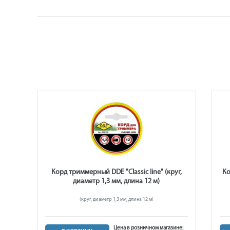
зда,
Корд триммерный DDE "Classic line" (круг,
Ко
диаметр 1,3 мм, длина 12 м)
(круг, диаметр 1,3 мм, длина 12 м)
ине:
Цена в розничном магазине: