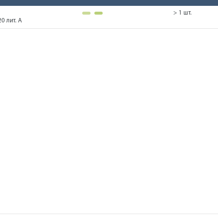
> 1 шт.
0 лит. А