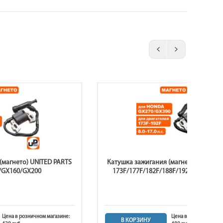
(магнето) UNITED PARTS
Катушка зажигания (магнето) UNITED
/GX160/GX200
173F/177F/182F/188F/192F, GX270/G
Цена в розничном магазине:
Цена в розничном ма
В КОРЗИНУ