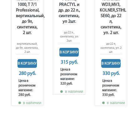
1000, T 7/1
PRACTYL и
WD3,MV3,
Professional,
др. до 22 л.,
KOLNER,STIHL
вертикальный,
синтетика,
SE60, до 22
до 9л,
уп 2шт.
л,
синтетика,
синтетика,
2 шт.
уп. 2 шт.
до 22 л.,
синтетика, уп
2шт.
вертикальный,
до 22 л,
до 9л, синтетика,
синтетика, уп. 2
2 шт.
шт.
В КОРЗИНУ
315 руб.
В КОРЗИНУ
В КОРЗИНУ
Цена в
280 руб.
330 руб.
розничном
магазине:
Цена в
Цена в
320 руб.
розничном
розничном
магазине:
магазине:
в наличии
280 руб.
330 руб.
в наличии
в наличии