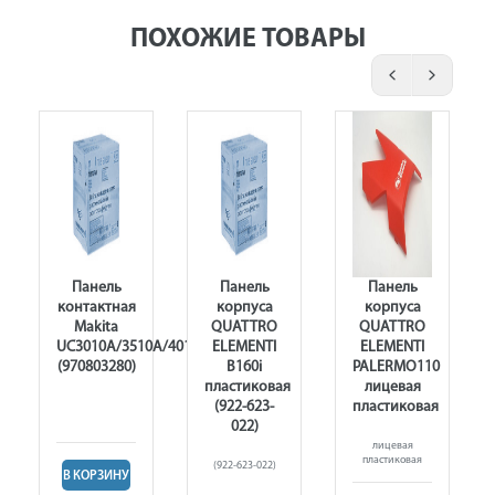
ПОХОЖИЕ ТОВАРЫ
Панель
Панель
Панель
контактная
корпуса
корпуса
Makita
QUATTRO
QUATTRO
UC3010A/3510A/4010A
ELEMENTI
ELEMENTI
3
(970803280)
B160i
PALERMO110
пластиковая
лицевая
(922-623-
пластиковая
022)
лицевая
пластиковая
(922-623-022)
В КОРЗИНУ