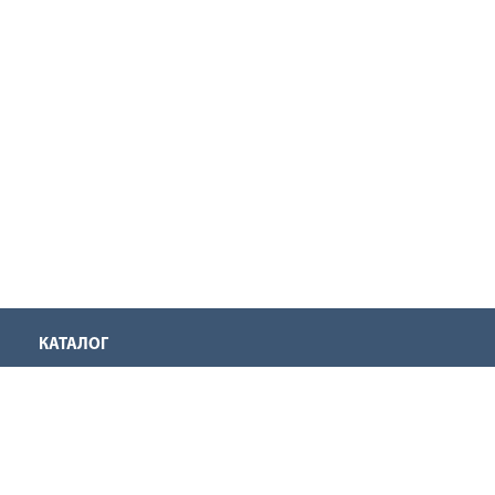
КАТАЛОГ
Аккумуляторная техника
Инструмент для нарезания резьбы
Оснастка для инструмента
Ручной инструмент
Садовая техника