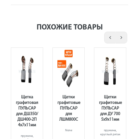
ПОХОЖИЕ ТОВАРЫ
Щетка
Щетки
Щетки
графитовая
графитовые
графитовые
ПУЛЬСАР
ПУЛЬСАР
ПУЛЬСАР
для ДШ350/
для
для ДУ 700
ДШ400-2П
ЛШМ800С
5х9х11мм
4х7х11мм
None
пружина,
круглый рятак
ый,с
пружина,