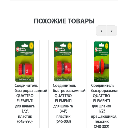
ПОХОЖИЕ ТОВАРЫ
Соединитель
Соединитель
Соединитель
емный
быстроразъемный
быстроразъемный
быстроразъемный
QUATTRO
QUATTRO
QUATTRO
ELEMENTI
ELEMENTI
ELEMENTI
для шланга
для шланга
для шланга
1/2",
3/4",
1/2",
пластик
пластик
вращающийся,
(645-990)
(646-003)
пластик
(248-382)