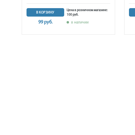
ине:
Цена в розничном магазине:
В КОРЗИНУ
100 руб.
99 руб.
в наличии