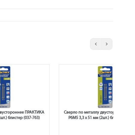
двустороннее ПРАКТИКА
Сверло по металлу двустороннее ПР
2шт.) блистер (037-763)
Р6М5 3,3 х 51 мм (2шт.) блистер (037-