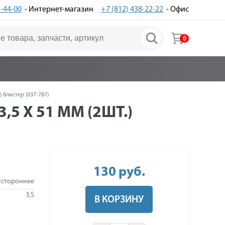
3-44-00
- Интернет-магазин
+7 (812) 438-22-22
- Офис
0
 блистер (037-787)
5 Х 51 ММ (2ШТ.)
130
руб
.
устороннее
3,5
В КОРЗИНУ