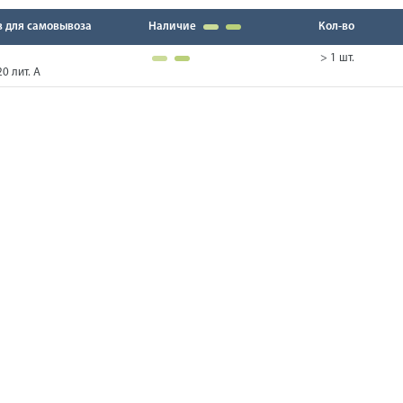
в для самовывоза
Наличие
Кол-во
> 1 шт.
0 лит. А