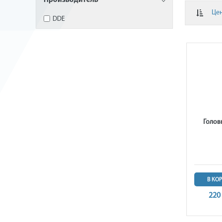
Производитель
Це
DDE
Голов
В КО
220