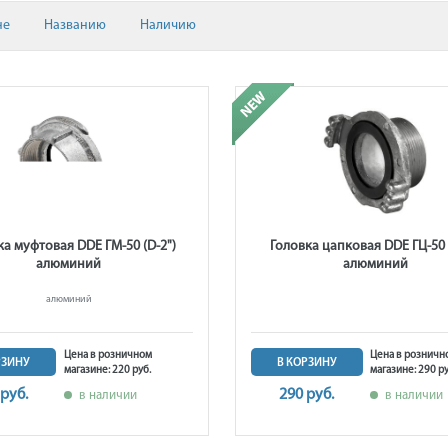
не
Названию
Наличию
ка муфтовая DDE ГМ-50 (D-2")
Головка цапковая DDE ГЦ-50 
алюминий
алюминий
алюминий
Цена в розничном
Цена в розничн
РЗИНУ
В КОРЗИНУ
магазине: 220 руб.
магазине: 290 ру
 руб.
290 руб.
в наличии
в наличии