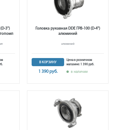
(D-3")
Головка рукавная DDE ГРВ-100 (D-4")
отопомп
алюминий
мп
алюминий
ом
Цена в розничном
В КОРЗИНУ
б.
магазине: 1 390 руб.
1 390 руб.
в наличии