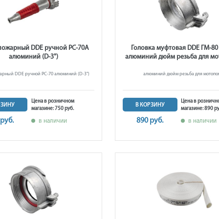
пожарный DDE ручной РС-70А
Головка муфтовая DDE ГМ-80 
алюминий (D-3")
алюминий дюйм резьба для м
арный DDE ручной РС-70 алюминий (D-3")
алюминий дюйм резьба для мотопо
Цена в розничном
Цена в розничн
РЗИНУ
В КОРЗИНУ
магазине: 750 руб.
магазине: 890 ру
 руб.
890 руб.
в наличии
в наличии