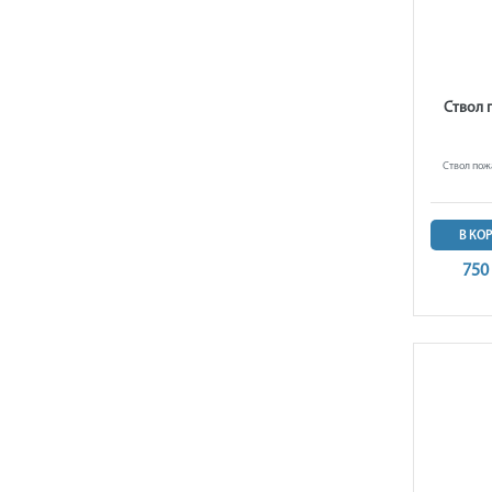
Ствол 
Ствол пож
В КО
750