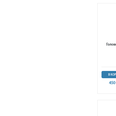
Голов
В КО
450