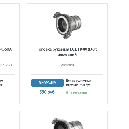
РС-50А
Головка рукавная DDE ГР-80 (D-3")
алюминий
ий (D-2")
алюминий
ом
Цена в розничном
В КОРЗИНУ
б.
магазине: 590 руб.
590 руб.
в наличии