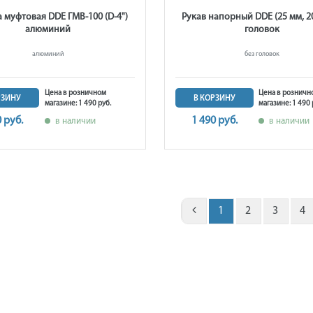
а муфтовая DDE ГМВ-100 (D-4")
Рукав напорный DDE (25 мм, 20
алюминий
головок
алюминий
без головок
Цена в розничном
Цена в розничн
РЗИНУ
В КОРЗИНУ
магазине: 1 490 руб.
магазине: 1 490 
0 руб.
1 490 руб.
в наличии
в наличии
1
2
3
4