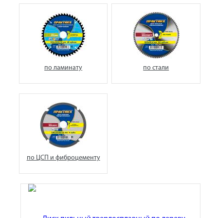
по ламинату
по стали
по ЦСП и фиброцементу