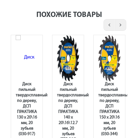
ПОХОЖИЕ ТОВАРЫ
Диск
Диск
Диск
пильный
пильный
пильный
ный
твердосплавный
твердосплавный
твердосплавный
по дереву,
по дереву,
по дереву,
ДСП
ДСП
ДСП
ПРАКТИКА
ПРАКТИКА
ПРАКТИКА
130 х 20\16
140 х
150 х 20\16
мм, 20
20\16\12.7
мм, 20
зубьев
мм, 20
зубьев
(030-917)
зубьев
(030-344)