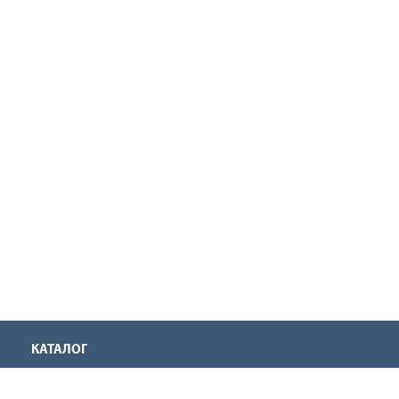
КАТАЛОГ
Аккумуляторная техника
Инструмент для нарезания резьбы