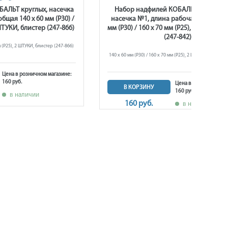
АЛЬТ круглых, насечка
Набор надфилей КОБАЛЬТ полукруг
бщая 140 х 60 мм (Р30) /
насечка №1, длина рабочая/общая 140
 ШТУКИ, блистер (247-866)
мм (Р30) / 160 х 70 мм (Р25), 2 ШТУКИ, 
(247-842)
м (Р25), 2 ШТУКИ, блистер (247-866)
140 х 60 мм (Р30) / 160 х 70 мм (Р25), 2 ШТУКИ, блистер 
Цена в розничном магазине:
160 руб.
Цена в розничном ма
В КОРЗИНУ
160 руб.
в наличии
160 руб.
в наличии