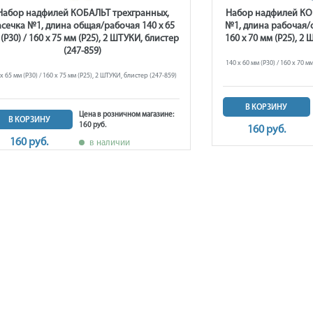
Набор надфилей КОБАЛЬТ трехгранных,
Набор надфилей КОБ
сечка №1, длина общая/рабочая 140 х 65
№1, длина рабочая/о
(Р30) / 160 х 75 мм (Р25), 2 ШТУКИ, блистер
160 х 70 мм (Р25), 2
(247-859)
140 х 60 мм (Р30) / 160 х 70 м
х 65 мм (Р30) / 160 х 75 мм (Р25), 2 ШТУКИ, блистер (247-859)
В КОРЗИНУ
Цена в розничном магазине:
В КОРЗИНУ
160 руб.
160 руб.
160 руб.
в наличии