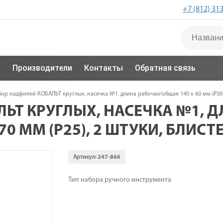
+7 (812) 31
с
Производители
Контакты
Обратная связь
ор надфилей КОБАЛЬТ круглых, насечка №1, длина рабочая/общая 140 х 60 мм (Р30) / 
ЬТ КРУГЛЫХ, НАСЕЧКА №1, 
Х 70 ММ (Р25), 2 ШТУКИ, БЛИСТЕ
Артикул:
247-866
Тип набора ручного инструмента