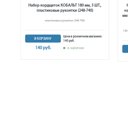
лина
Набор кордщеток КОБАЛЬТ 180 мм, 3 ШТ.,
ные
пластиковые рукоятки (248-740)
на
стер
мм 
пластиковые рукоятки (248-740)
стер
140 
Цена в розничном магазине:
В КОРЗИНУ
140 руб.
ине:
140 руб.
в наличии