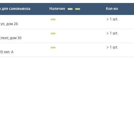
в для самовывоза
Наличие
Кол-во
> 1 шт.
ул, дом 26
> 1 шт.
пект, дом 30
> 1 шт.
0 лит. А