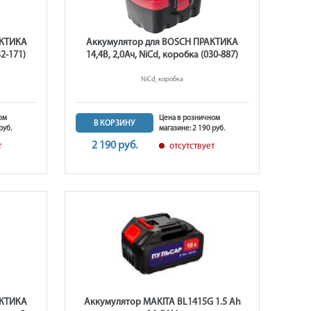
АКТИКА
Аккумулятор для BOSCH ПРАКТИКА
32-171)
14,4В, 2,0Ач, NiCd, коробка (030-887)
NiCd, коробка
ом
Цена в розничном
В КОРЗИНУ
руб.
магазине: 2 190 руб.
2 190 руб.
т
отсутствует
АКТИКА
Аккумулятор MAKITA BL1415G 1.5 Ah