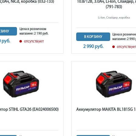
 2,0Ач, NiCd, коробка (032-133)
10.8/12В, 3.0Ач, Li-Ion, Слайдер
(791-783)
Li-Ion, Слайдер, коробка
Цена в розничном
РЗИНУ
магазине: 2 190 руб.
Цена в розничн
В КОРЗИНУ
магазине: 2 990 
0 руб.
отсутствует
2 990 руб.
отсутствуе
тор STIHL GTA26 (EA024006500)
Аккумулятор MAKITA BL1815G 1