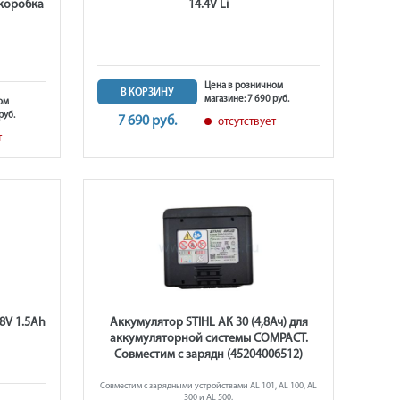
, коробка
14.4V Li
Цена в розничном
В КОРЗИНУ
магазине: 7 690 руб.
ом
руб.
7 690 руб.
отсутствует
т
8V 1.5Ah
Аккумулятор STIHL AК 30 (4,8Ач) для
аккумуляторной системы COMPACT.
Совместим с зарядн (45204006512)
Совместим с зарядными устройствами AL 101, AL 100, AL
300 и AL 500.