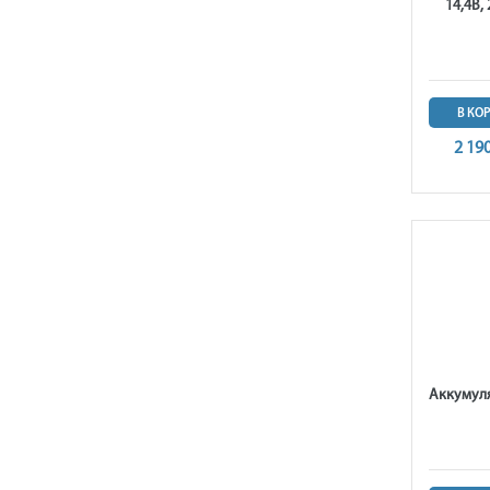
14,4В,
В КО
2 19
Аккумуля