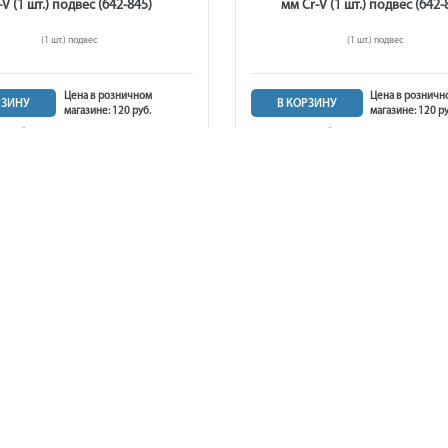
-V (1 шт.) подвес (642-845)
мм Cr-V (1 шт.) подвес (642-
(1 шт.) подвес
(1 шт.) подвес
Цена в розничном
Цена в розничн
РЗИНУ
В КОРЗИНУ
магазине: 120 руб.
магазине: 120 ру
 руб.
120 руб.
в наличии
в наличии
омбинированный КОБАЛЬТ 12
Ключ комбинированный КОБА
r-V (1 шт.) подвес (642-876)
мм Cr-V (1 шт.) подвес (642-
(1 шт.) подвес (642-876)
(1 шт.) подвес