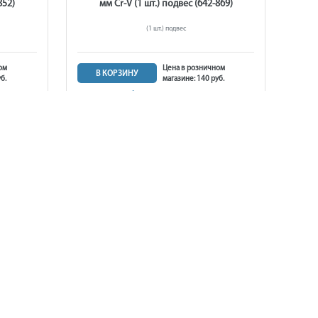
852)
мм Cr-V (1 шт.) подвес (642-869)
(1 шт.) подвес
ом
Цена в розничном
В КОРЗИНУ
б.
магазине: 140 руб.
140 руб.
в наличии
ЛЬТ 13
Ключ комбинированный КОБАЛЬТ 14
883)
мм Cr-V (1 шт.) подвес (642-890)
(1 шт.) подвес