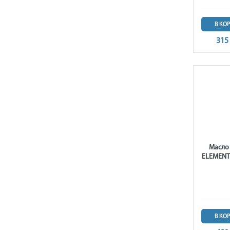
В КО
315
Масло
ELEMENT
В КО