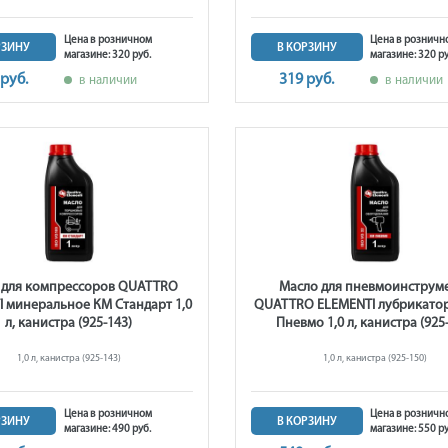
Цена в розничном
Цена в розничн
РЗИНУ
В КОРЗИНУ
магазине: 320 руб.
магазине: 320 ру
 руб.
319 руб.
в наличии
в наличии
 для компрессоров QUATTRO
Масло для пневмоинструм
I минеральное КМ Стандарт 1,0
QUATTRO ELEMENTI лубрикато
л, канистра (925-143)
Пневмо 1,0 л, канистра (925
1,0 л, канистра (925-143)
1,0 л, канистра (925-150)
Цена в розничном
Цена в розничн
РЗИНУ
В КОРЗИНУ
магазине: 490 руб.
магазине: 550 ру