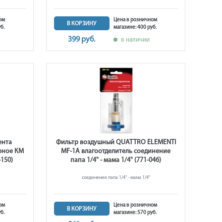
ом
Цена в розничном
В КОРЗИНУ
б.
магазине: 400 руб.
399 руб.
в наличии
ента
Фильтр воздушный QUATTRO ELEMENTI
рное КМ
MF-1A влагоотделитель соединение
-150)
папа 1/4" - мама 1/4" (771-046)
соединение папа 1/4" - мама 1/4"
ом
Цена в розничном
В КОРЗИНУ
б.
магазине: 570 руб.