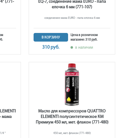
4" (771-
EQ-7, соединение мама EURO - папа
елочка 6 мм (771-107)
соединение мама EURO - папа елочка 6 мм
ом
Цена в розничном
В КОРЗИНУ
б.
магазине: 310 руб.
310 руб.
в наличии
LEMENTI
Масло для компрессоров QUATTRO
- мама
ELEMENTI полусинтетическое КМ
Премиум 450 мл, мет. флакон (771-480)
/4 "
450 мл, мет. флакон (771-480)