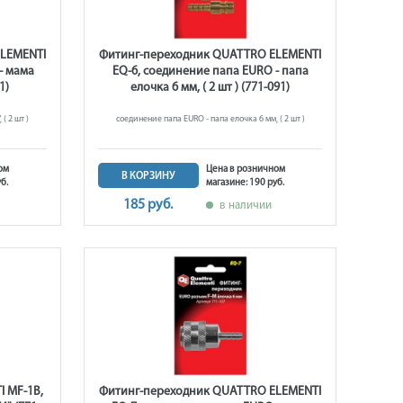
LEMENTI
Фитинг-переходник QUATTRO ELEMENTI
- мама
EQ-6, соединение папа EURO - папа
1)
елочка 6 мм, ( 2 шт ) (771-091)
( 2 шт )
соединение папа EURO - папа елочка 6 мм, ( 2 шт )
ом
Цена в розничном
В КОРЗИНУ
б.
магазине: 190 руб.
185 руб.
в наличии
 MF-1B,
Фитинг-переходник QUATTRO ELEMENTI