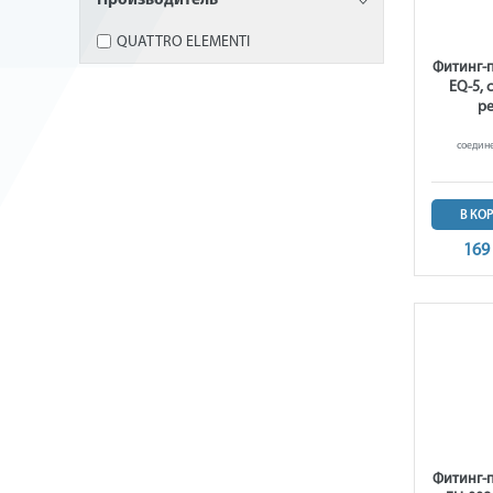
Производитель
QUATTRO ELEMENTI
Фитинг-
EQ-5, 
ре
соедине
В КО
169
Фитинг-