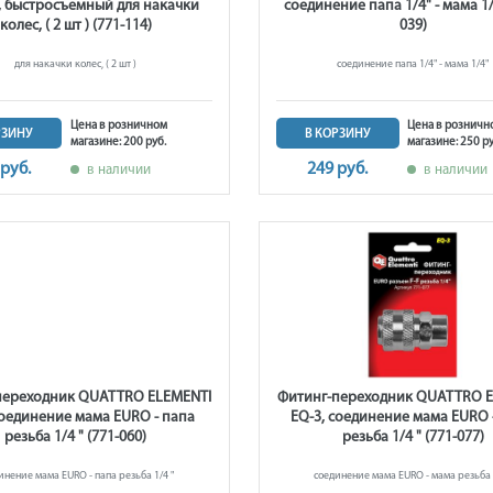
, быстросъемный для накачки
соединение папа 1/4" - мама 1/
колес, ( 2 шт ) (771-114)
039)
для накачки колес, ( 2 шт )
соединение папа 1/4" - мама 1/4"
Цена в розничном
Цена в розничн
РЗИНУ
В КОРЗИНУ
магазине: 200 руб.
магазине: 250 ру
 руб.
249 руб.
в наличии
в наличии
переходник QUATTRO ELEMENTI
Фитинг-переходник QUATTRO E
соединение мама EURO - папа
EQ-3, соединение мама EURO 
резьба 1/4 " (771-060)
резьба 1/4 " (771-077)
инение мама EURO - папа резьба 1/4 "
соединение мама EURO - мама резьба 1