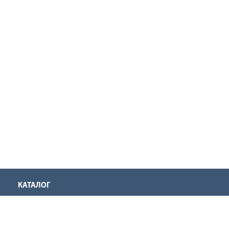
КАТАЛОГ
Аккумуляторная техника
Инструмент для нарезания резьбы
Оснастка для инструмента