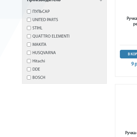
Производитель
ПУЛЬСАР
Ручк
UNITED PARTS
р
STIHL
QUATTRO ELEMENTI
MAKITA
HUSQVARNA
В КО
Hitachi
9 
DDE
BOSCH
Ручка