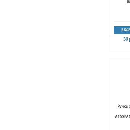
п
В КО
30 
Ручка 
A160i/A1