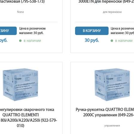
ластиковая (795-538-173)
3000ETN для переноски (649-2
None
для переноски
Цена в розничном
Цена в розничн
РЗИНУ
В КОРЗИНУ
магазине: 30 руб.
магазине: 30 руб
руб.
30 руб.
в наличии
в наличии
регулировки сварочного тока
Ручка-рукоятка QUATTRO ELEM
QUATTRO ELEMENTI
2000C управления (649-226-
80i/A200i/A220i/A250i (922-579-
010)
управления