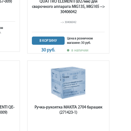
57-009)
QUATTRO ELEMENTI (Ø27мм) для
сварочного аппарата MIG135, MIG165 -->
30406042
--> 30406042
ом
.
Цена в розничном
В КОРЗИНУ
магазине: 30 руб.
30 руб.
в наличии
ENTI QE-
Ручка-рукоятка MAKITA 2704 барашек
009)
(271423-1)