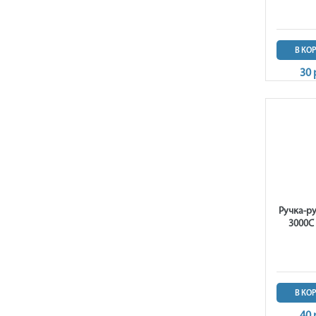
В КО
30 
Ручка-р
3000C
В КО