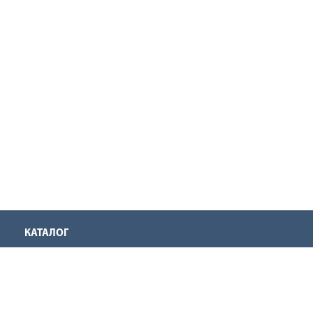
КАТАЛОГ
Аккумуляторная техника
Инструмент для нарезания резьбы
Оснастка для инструмента
Ручной инструмент