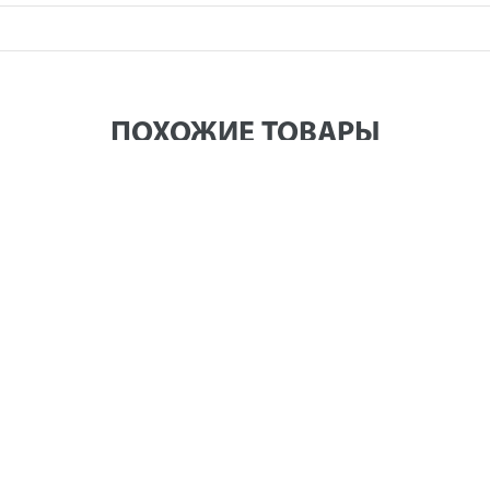
ПОХОЖИЕ ТОВАРЫ
кВт (1 фазный) (полукруглый алюм. корпус) (провода 4+2)
 (провода 4+2)
на в розничном магазине: 390 руб.