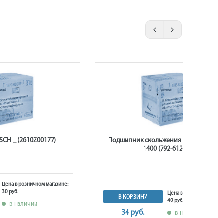
CH _ (2610Z00177)
Подшипник скольжения ПУЛЬСАР ПД
1400 (792-612-027)
Цена в розничном магазине:
30 руб.
Цена в розничном ма
В КОРЗИНУ
40 руб.
в наличии
34 руб.
в наличии