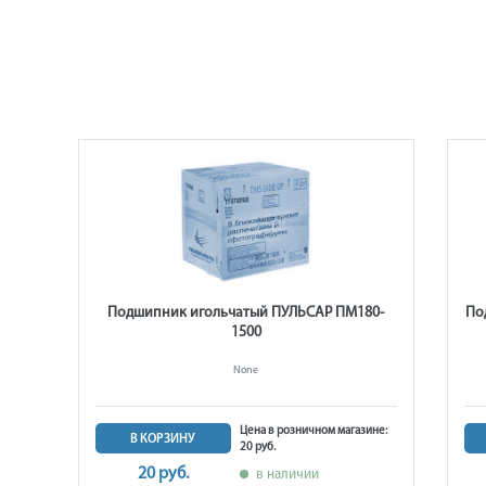
1400
Подшипник игольчатый ПУЛЬСАР ПМ180-
По
1500
None
ине:
Цена в розничном магазине:
В КОРЗИНУ
20 руб.
20 руб.
в наличии