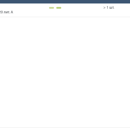
> 1 шт.
0 лит. А