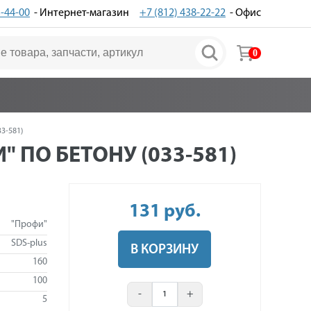
3-44-00
- Интернет-магазин
+7 (812) 438-22-22
- Офис
0
3-581)
" ПО БЕТОНУ (033-581)
131
руб
.
"Профи"
SDS-plus
В КОРЗИНУ
160
100
-
+
5