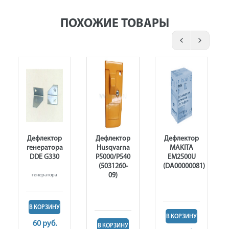
ПОХОЖИЕ ТОВАРЫ
Дефлектор
Дефлектор
Дефлектор
генератора
Husqvarna
MAKITA
DDE G330
P5000/P540
EM2500U
75/T675/T680
(5031260-
(DA00000081)
)
09)
генератора
В КОРЗИНУ
В КОРЗИНУ
60 руб.
В КОРЗИНУ