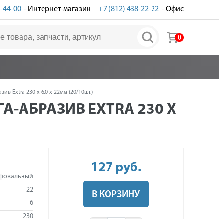
3-44-00
- Интернет-магазин
+7 (812) 438-22-22
- Офис
0
 Extra 230 x 6.0 x 22мм (20/10шт.)
-АБРАЗИВ EXTRA 230 X
127
руб
.
ифовальный
22
В КОРЗИНУ
6
230