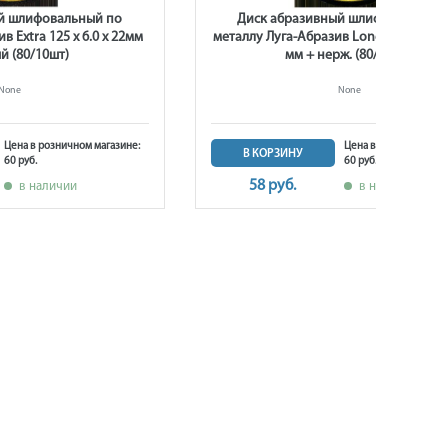
й шлифовальный по
Диск абразивный шлифовальный 
в Extra 125 x 6.0 x 22мм
металлу Луга-Абразив Long Life 125 x 6
й (80/10шт)
мм + нерж. (80/10шт.)
None
None
Цена в розничном магазине:
Цена в розничном ма
В КОРЗИНУ
60 руб.
60 руб.
58 руб.
в наличии
в наличии