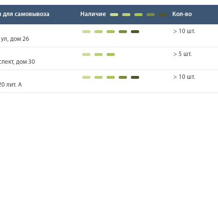
в для самовывоза
Наличие
Кол-во
> 10 шт.
ул, дом 26
> 5 шт.
пект, дом 30
> 10 шт.
0 лит. А