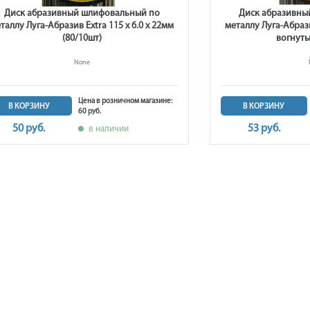
Диск абразивный шлифовальный по
Диск абразивны
таллу Луга-Абразив Extra 115 x 6.0 x 22мм
металлу Луга-Абрази
(80/10шт)
вогнуты
None
Цена в розничном магазине:
В КОРЗИНУ
В КОРЗИНУ
60 руб.
50 руб.
53 руб.
в наличии