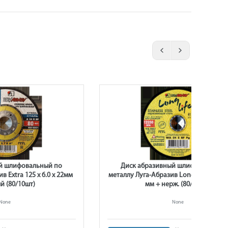
й шлифовальный по
Диск абразивный шлифовальный 
в Extra 125 x 6.0 x 22мм
металлу Луга-Абразив Long Life 125 x 6
й (80/10шт)
мм + нерж. (80/10шт.)
None
None