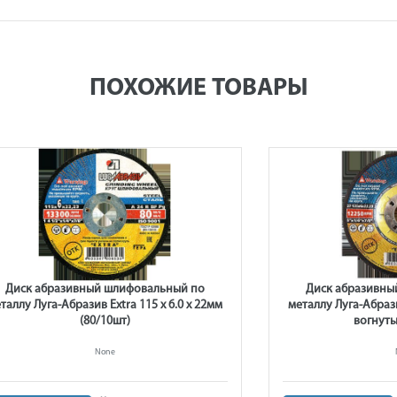
ПОХОЖИЕ ТОВАРЫ
Диск абразивный шлифовальный по
Диск абразивны
таллу Луга-Абразив Extra 115 x 6.0 x 22мм
металлу Луга-Абрази
(80/10шт)
вогнуты
None