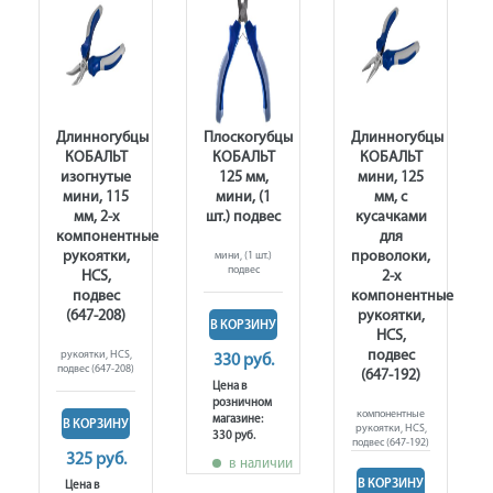
ы
Длинногубцы
Плоскогубцы
Длинногубцы
КОБАЛЬТ
КОБАЛЬТ
КОБАЛЬТ
кие,
изогнутые
125 мм,
мини, 125
мини, 115
мини, (1
мм, с
мм, 2-х
шт.) подвес
кусачками
компонентные
для
рукоятки,
проволоки,
мини, (1 шт.)
подвес
HCS,
2-х
подвес
компонентные
(647-208)
рукоятки,
В КОРЗИНУ
HCS,
подвес
рукоятки, HCS,
330 руб.
подвес (647-208)
(647-192)
Цена в
розничном
компонентные
магазине:
В КОРЗИНУ
рукоятки, HCS,
330 руб.
подвес (647-192)
325 руб.
в наличии
В КОРЗИНУ
Цена в