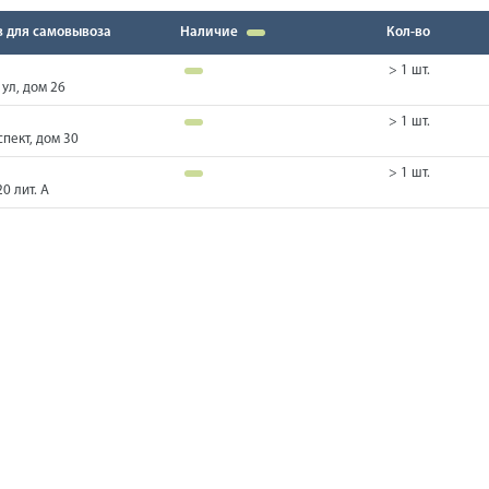
в для самовывоза
Наличие
Кол-во
> 1 шт.
ул, дом 26
> 1 шт.
пект, дом 30
> 1 шт.
0 лит. А