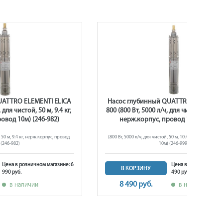
UATTRO ELEMENTI ELICA
Насос глубинный QUATTRO ELEMENTI 
 для чистой, 50 м, 9.4 кг,
800 (800 Вт, 5000 л/ч, для чистой, 50 м, 1
овод 10м) (246-982)
нерж.корпус, провод 10м) (246-99
, 50 м, 9.4 кг, нерж.корпус, провод
(800 Вт, 5000 л/ч, для чистой, 50 м, 10.4 кг, нерж.корпу
 (246-982)
10м) (246-999)
Цена в розничном магазине: 6
Цена в розничном маг
В КОРЗИНУ
990 руб.
490 руб.
8 490 руб.
в наличии
в наличии