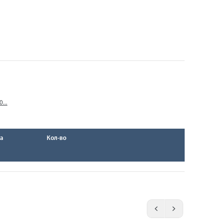
...
а
Кол-во