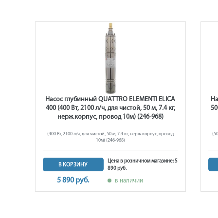
eep
Насос глубинный QUATTRO ELEMENTI ELICA
На
10.8
400 (400 Вт, 2100 л/ч, для чистой, 50 м, 7.4 кг,
50
нерж.корпус, провод 10м) (246-968)
пров.
(400 Вт, 2100 л/ч, для чистой, 50 м, 7.4 кг, нерж.корпус, провод
(5
10м) (246-968)
ине:
Цена в розничном магазине: 5
В КОРЗИНУ
890 руб.
5 890 руб.
в наличии