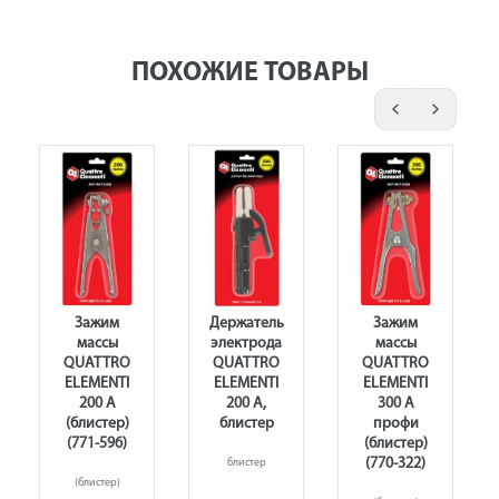
ПОХОЖИЕ ТОВАРЫ
Зажим
Держатель
Зажим
массы
электрода
массы
QUATTRO
QUATTRO
QUATTRO
ELEMENTI
ELEMENTI
ELEMENTI
200 А
200 А,
300 А
(блистер)
блистер
профи
(771-596)
(блистер)
(770-322)
блистер
(блистер)