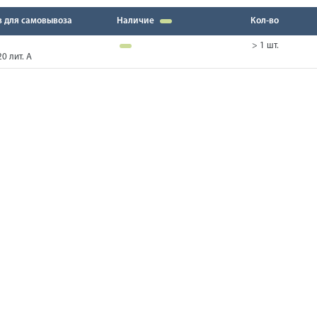
в для самовывоза
Наличие
Кол-во
> 1 шт.
0 лит. А