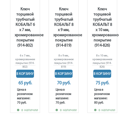
Ключ
Ключ
Ключ
торцевой
торцевой
торцевой
трубчатый
трубчатый
трубчатый
КОБАЛЬТ 6
КОБАЛЬТ 8
КОБАЛЬТ 8
х 7 мм,
х 9 мм,
х 10 мм,
ное
хромированное
хромированное
хромированное
покрытие
покрытие
покрытие
(914-802)
(914-819)
(914-826)
6 х 7 мм.,
8 х 9 мм.,
8 х 10 мм.,
хромированное
хромированное
хромированное
покрытие (914-
покрытие (914-
покрытие (914-
802)
819)
826)
В КОРЗИНУ
В КОРЗИНУ
В КОРЗИНУ
65 руб.
70 руб.
75 руб.
Цена в
Цена в
Цена в
розничном
розничном
розничном
магазине:
магазине:
магазине:
70 руб.
70 руб.
80 руб.
в наличии
в наличии
в наличии