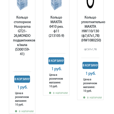
Кольцо
Кольцо
Кольцо
стопорное
MAKITA
уплотнительное
Husqvarna
6410 рез.
MAKITA
GT21-
ф11
HW110/130
26,MONDO
(213105-9)
(ф7,67х1,78)
подшипников
(HW1080250)
к/вала
(5300159-
(ф7,67х1,78)
41)
В КОРЗИНУ
В КОРЗИНУ
1 руб.
1 руб.
Цена в
розничном
В КОРЗИНУ
Цена в
магазине:
розничном
10 руб.
1 руб.
магазине:
10 руб.
в наличии
Цена в
розничном
в наличии
магазине:
10 руб.
в наличии