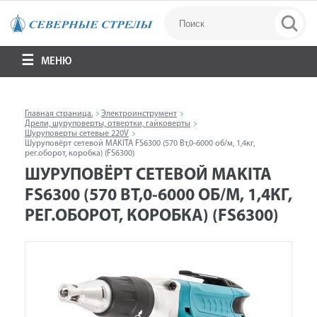
МЕНЮ
Главная страница.
Электроинструмент
Дрели, шуруповерты, отвертки, гайковерты
Шуруповерты сетевые 220V
Шуруповёрт сетевой MAKITA FS6300 (570 Вт,0-6000 об/м, 1,4кг,
рег.оборот, коробка) (FS6300)
ШУРУПОВЁРТ СЕТЕВОЙ MAKITA
FS6300 (570 ВТ,0-6000 ОБ/М, 1,4КГ,
РЕГ.ОБОРОТ, КОРОБКА) (FS6300)