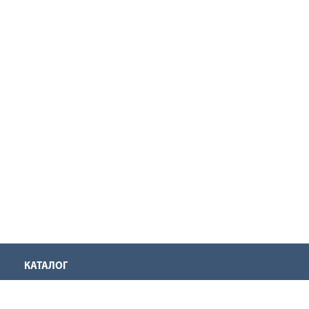
КАТАЛОГ
Аккумуляторная техника
Инструмент для нарезания резьбы