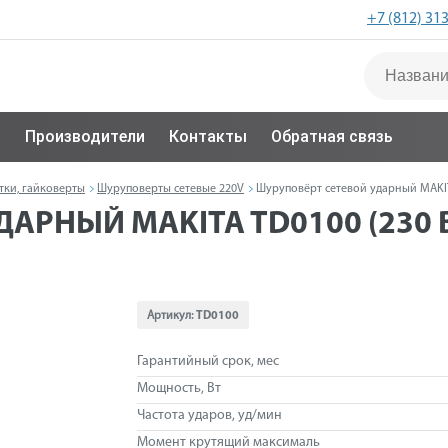
+7 (812) 31
с
Производители
Контакты
Обратная связь
тки, гайковерты
Шуруповерты сетевые 220V
Шуруповёрт сетевой ударный MAKITA T
РНЫЙ MAKITA TD0100 (230 ВТ
Артикул:
TD0100
Гарантийный срок, мес
Мощность, Вт
Частота ударов, уд/мин
Момент крутящий максималь