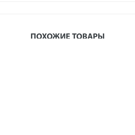
ПОХОЖИЕ ТОВАРЫ
1ск, 1,3кг)
Шуруповерт сетевой ПУЛЬСАР ДШ 350 (350Вт, 23Hm, 1
(350Вт, 23Hm, 10 мм, 1ск, 1,4кг)
0 руб.
Цена в розничном магази