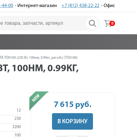
3-44-00
- Интернет-магазин
+7 (812) 438-22-22
- Офис
0
D0100 (230 Вт, 100нм, 0.99кг, рег.об.) (TD0100)
, 100НМ, 0.99КГ,
7 615
руб
.
12
230
В КОРЗИНУ
3200
100