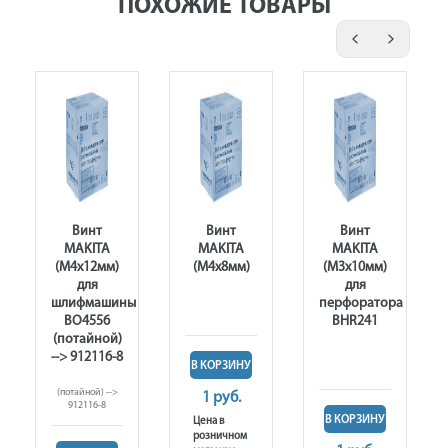
ПОХОЖИЕ ТОВАРЫ
Винт
Винт
Винт
MAKITA
MAKITA
MAKITA
(М4х12мм)
(М4х8мм)
(М3х10мм)
для
для
шлифмашины
перфоратора
BO4556
BHR241
(потайной)
--> 912116-8
В КОРЗИНУ
(потайной) -->
1 руб.
912116-8
В КОРЗИНУ
Цена в
розничном